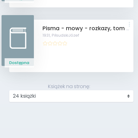
Pisma - mowy - rozkazy, tom VIII
1931,
PiłsudskiJózef
Dostępna
Książek na stronę: