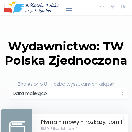
Wydawnictwo: TW
Polska Zjednoczona
Znaleziono
8
- liczba wyszukanych książek
Pisma - mowy - rozkazy, tom I
1930,
PiłsudskiJózef