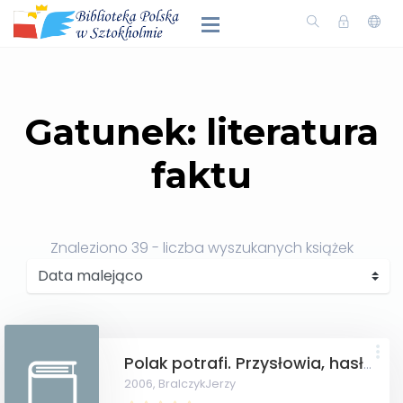
Gatunek: literatura
faktu
Znaleziono
39
- liczba wyszukanych książek
Polak potrafi. Przysłowia, hasła i inne polskie zdania osobne.
2006,
BralczykJerzy