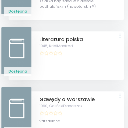
Ksiażka napisana w dialekcie
podhalańskim (nowotarskim?).
Dostępna
Literatura polska
1945,
KridlManfred
Dostępna
Gawędy o Warszawie
1960,
GalińskiFranciszek
varsaviana