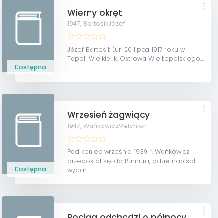
Wierny okręt
1947,
BartosikJózef
Józef Bartosik (ur. 20 lipca 1917 roku w
Topoli Wielkiej k. Ostrowa Wielkopolskiego,...
Dostępna
Wrzesień żagwiący
1947,
WańkowiczMelchior
Pod koniec września 1939 r. Wańkowicz
przedostał się do Rumunii, gdzie napisał i
Dostępna
wydał...
Pociąg odchodzi o północy