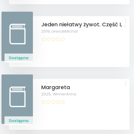
Jeden niełatwy żywot. Część I, 1915-1945. Lwów Kraków Wrocław.
2019,
LewickiMichał
Dostępna
Margareta
2025,
WinnerAnna
Dostępna