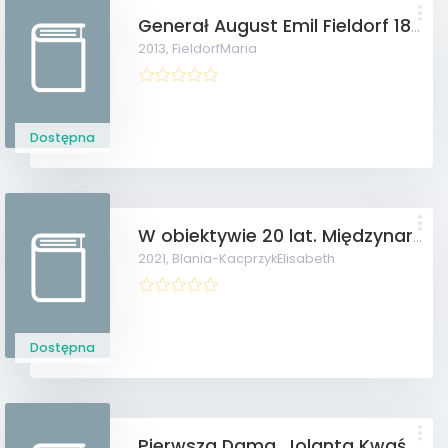
Generał August Emil Fieldorf 1895-1953.
2013,
FieldorfMaria
Dostępna
W obiektywie 20 lat. Międzynarodowa Asocjacja Polskich Kobiet.
2021,
Blania-KacprzykElisabeth
Dostępna
Pierwsza Dama. Jolanta Kwaśniewska w rozmowie z ...