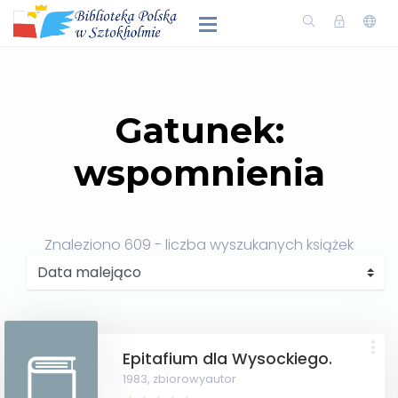
Gatunek:
wspomnienia
Znaleziono
609
- liczba wyszukanych książek
Epitafium dla Wysockiego.
1983,
zbiorowyautor