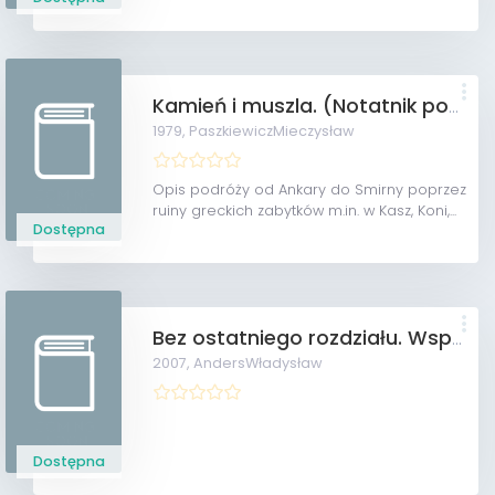
Kamień i muszla. (Notatnik podróżny)
1979,
PaszkiewiczMieczysław
Opis podróży od Ankary do Smirny poprzez
ruiny greckich zabytków m.in. w Kasz, Koni,...
Dostępna
Bez ostatniego rozdziału. Wspomnienia z lat 1939-1946.
2007,
AndersWładysław
Dostępna