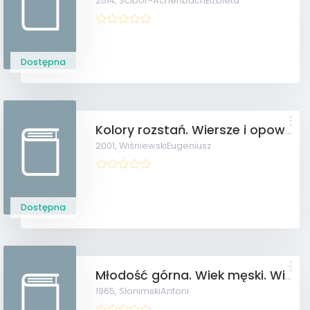
2014,
Ścibor-AchenbachElżbieta
Dostępna
Kolory rozstań. Wiersze i opowiadania.
2001,
WiśniewskiEugeniusz
Dostępna
Młodość górna. Wiek męski. Wiek klęski.
1965,
SłonimskiAntoni