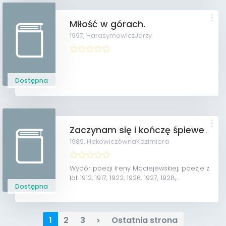
Miłość w górach.
1997,
HarasymowiczJerzy
Dostępna
Zaczynam się i kończę śpiewem.
1989,
IłłakowiczównaKazimiera
Wybór poezji Ireny Maciejewskiej; poezje z
lat 1912, 1917, 1922, 1926, 1927, 1928,...
Dostępna
1
2
3
Ostatnia strona