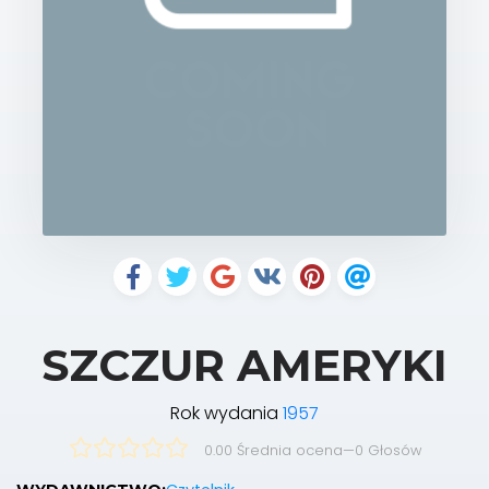
SZCZUR AMERYKI
Rok wydania
1957
0.00 Średnia ocena
—
0
Głosów