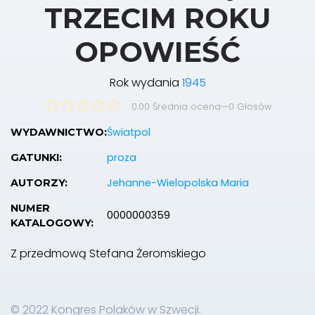
TRZECIM ROKU
OPOWIEŚĆ
Rok wydania
1945
0.00 Średnia ocena
—
0
Głosów
Światpol
WYDAWNICTWO:
proza
GATUNKI:
Jehanne-Wielopolska Maria
AUTORZY:
NUMER
0000000359
KATALOGOWY:
Z przedmową Stefana Żeromskiego
© 2022 Kongres Polaków w Szwecji.