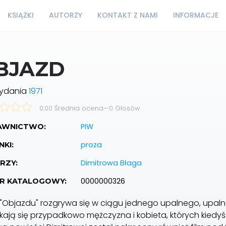
KSIĄŻKI
AUTORZY
KONTAKT Z NAMI
INFORMACJE
BJAZD
wydania
1971
0.00 Średnia ocena
—
0
Głosów
PIW
WNICTWO:
proza
KI:
Dimitrowa Błaga
RZY:
0000000326
R KATALOGOWY:
 "Objazdu" rozgrywa się w ciągu jednego upalnego, upaln
kają się przypadkowo mężczyzna i kobieta, których kiedyś