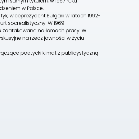
 tym samym tytułem, w 1967 roku
dzeniem w Polsce.
tyk, wiceprezydent Bułgarii w latach 1992-
nurt socrealistyczny. W 1969
ała zaatakowana na łamach prasy. W
yskusyjne na rzecz jawności w życiu
i łączące poetycki klimat z publicystyczną