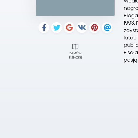
Wedłu
nagro
Błaga
1993. 
zdyst
latac
publi
Pisała
ZAMÓW
KSIĄŻKĘ
pasją 