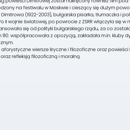
g powieści Dimitrowej został nakręcony również film pod
dzony na festiwalu w Moskwie i cieszący się dużym powo
 Dimitrowa (1922-2003), bułgarska pisarka, tłumaczka i poli
Po II wojnie światowej, po powrocie z ZSRR włączyła się w 
ansowała się od polityki bułgarskiego rządu, za co zost
h 80. współpracowała z opozycją, zakładała m.in. kluby d
cznym.
 aforystyczne wiersze liryczne i filozoficzne oraz powieśc
oraz refleksją filozoficzną i moralną.