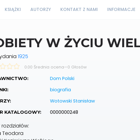
KSIĄŻKI
AUTORZY
KONTAKT Z NAMI
INFORMACJE
OBIETY W ŻYCIU WIEL
wydania
1925
0.00 Średnia ocena
—
0
Głosów
Dom Polski
WNICTWO:
biografia
KI:
Wotowski Stanisław
RZY:
0000000248
R KATALOGOWY:
y rozdziałów:
a Teodora