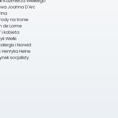
ki Kazimierza Wielkiego
ywa Joanna D'Arc
rina
rody na tronie
n de Lorme
f i kobieta
yk Wielki
alergis i Norwid
ć Henryka Heine
ynek socjalisty