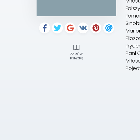
Miłost
Fałsz
Forna
Sinob
Mario
Filozo
Fryder
Pani C
ZAMÓW
KSIĄŻKĘ
Miłoś
Pojed