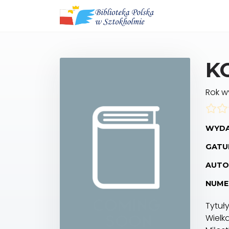
K
Rok 
WYDA
GATUN
AUTO
NUME
Tytuł
Wielk