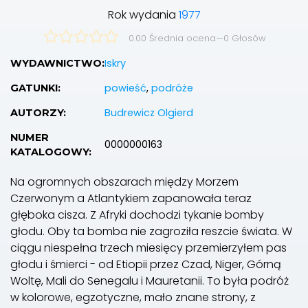
Rok wydania
1977
0.00 Średnia ocena
—
0
Głosów
Iskry
WYDAWNICTWO:
powieść
,
podróże
GATUNKI:
Budrewicz Olgierd
AUTORZY:
NUMER
0000000163
KATALOGOWY:
Na ogromnych obszarach między Morzem
Czerwonym a Atlantykiem zapanowała teraz
głęboka cisza. Z Afryki dochodzi tykanie bomby
głodu. Oby ta bomba nie zagroziła reszcie świata. W
ciągu niespełna trzech miesięcy przemierzyłem pas
głodu i śmierci - od Etiopii przez Czad, Niger, Górną
Woltę, Mali do Senegalu i Mauretanii. To była podróż
w kolorowe, egzotyczne, mało znane strony, z