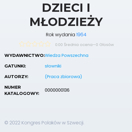
DZIECI I
MŁODZIEŻY
Rok wydania
1964
0.00 Średnia ocena
—
0
Głosów
Wiedza Powszechna
WYDAWNICTWO:
słowniki
GATUNKI:
(Praca zbiorowa)
AUTORZY:
NUMER
0000000136
KATALOGOWY:
© 2022 Kongres Polaków w Szwecji.