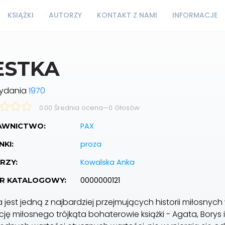
KSIĄŻKI
AUTORZY
KONTAKT Z NAMI
INFORMACJE
ESTKA
wydania
1970
0.00 Średnia ocena
—
0
Głosów
PAX
WNICTWO:
proza
KI:
Kowalska Anka
RZY:
0000000121
R KATALOGOWY:
 jest jedną z najbardziej przejmujących historii miłosnych
cję miłosnego trójkąta bohaterowie książki - Agata, Borys i