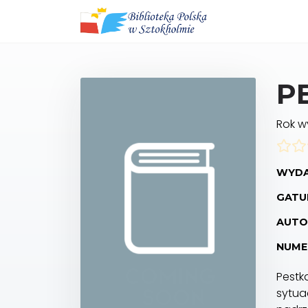
P
Rok 
WYDA
GATUN
AUTO
NUME
Pestka
sytua