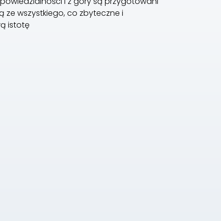
powiedzialności i z góry są przygotowani
ą ze wszystkiego, co zbyteczne i
ą istotę