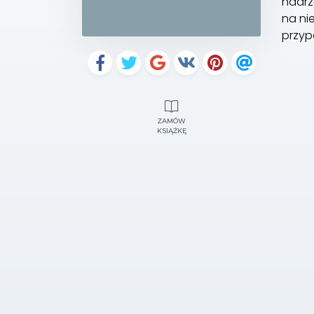
nadrz
na ni
przyp
ZAMÓW
KSIĄŻKĘ