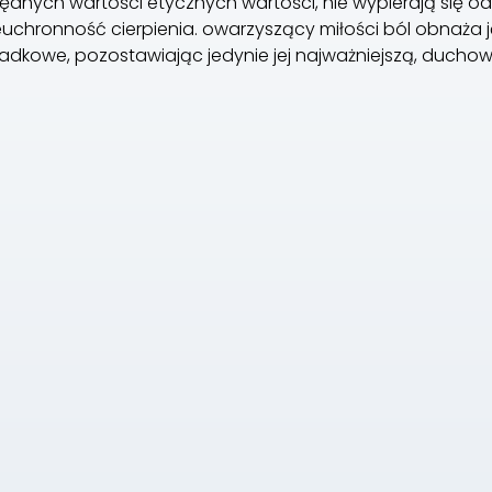
ędnych wartości etycznych wartości, nie wypierają się od
euchronność cierpienia. owarzyszący miłości ból obnaża j
adkowe, pozostawiając jedynie jej najważniejszą, duchow