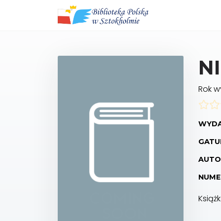
N
Rok 
WYDA
GATUN
AUTO
NUME
Książ