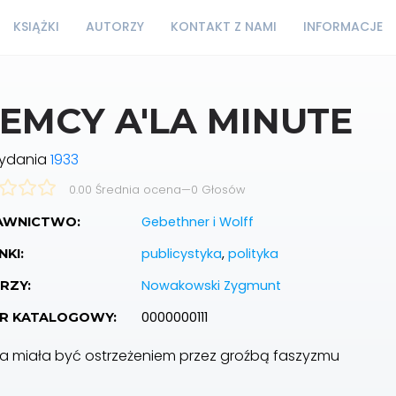
KSIĄŻKI
AUTORZY
KONTAKT Z NAMI
INFORMACJE
IEMCY A'LA MINUTE
wydania
1933
0.00 Średnia ocena
—
0
Głosów
Gebethner i Wolff
WNICTWO:
publicystyka
,
polityka
KI:
Nowakowski Zygmunt
RZY:
0000000111
R KATALOGOWY:
ka miała być ostrzeżeniem przez groźbą faszyzmu