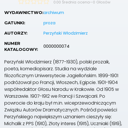
0.00 Średnia ocena
—
0
Głosów
archiwum
WYDAWNICTWO:
proza
GATUNKI:
Perzyński Włodzimierz
AUTORZY:
NUMER
0000000074
KATALOGOWY:
Perzyński Włodzimierz (1877-1930), polski prozaik,
poeta, komediopisarz. Studia na wydziale
filozoficznym Uniwersytecie Jagiellońskim. 1899-1901
podróżował po Francji, Włoszech, Egipcie. 1901-1904
współredaktor Głosu Narodu w Krakowie. Od 1905 w
Warszawie. 1907-1912 we Francji i Szwajcarii. Po
powrocie do kraju był m.in. wiceprzewodniczącym
Związku Autorów Dramatycznych. Pośród powieści
Perzyńskiego największym uznaniem cieszyły się:
Michalik z PPS (1910), Złoty interes (1915), Uczniaki (1919),